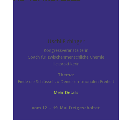
Uschi Eichinger
Kongressveranstalterin
Coach für zwischenmenschliche Chemie
Heilpraktikerin
Thema:
Finde die Schlüssel zu Deiner emotionalen Freiheit
Mehr Details
vom 12. – 19. Mai freigeschaltet