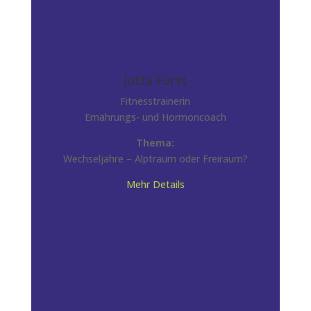
Jutta Fürst
Fitnesstrainerin
Ernährungs- und Hormoncoach
Thema:
Wechseljahre – Alptraum oder Freiraum?
Mehr Details