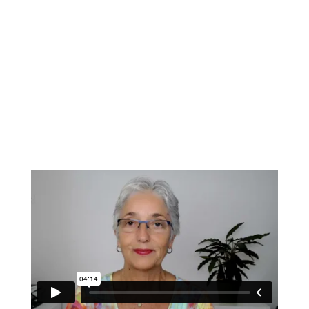
🙂 !
Bei Anmeldung erhältst Du mein kostenloses E-Book
„Raus aus der Stressfalle“ als Geschenk