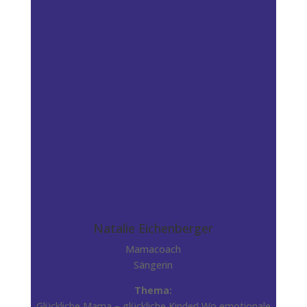
Natalie Eichenberger
Mamacoach
Sängerin
Thema:
Glückliche Mama – glückliche Kinder! Wo emotionale